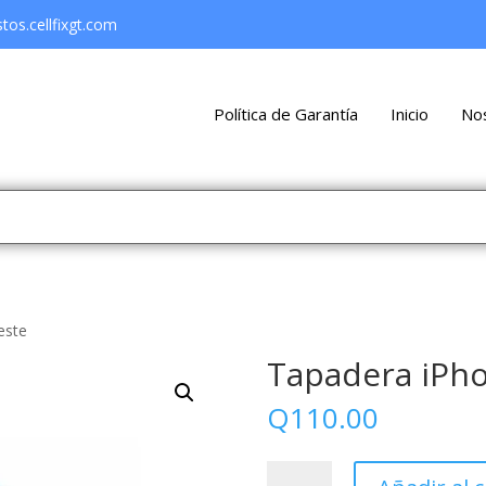
os.cellfixgt.com
Política de Garantía
Inicio
No
este
Tapadera iPho
Q
110.00