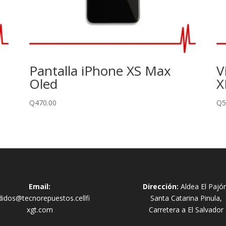
Pantalla iPhone XS Max
V
Oled
X
Q
470.00
Q
5
Email:
Dirección:
Aldea El Pajó
didos@tecnorepuestos.cellfi
Santa Catarina Pinula,
xgt.com
Carretera a El Salvador