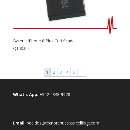
Batería iPhone 8 Plus Certificada
Q
100.00
1
2
3
4
5
→
What's App:
+502 4848-9978
Email:
pedidos@tecnorepuestos.cellfixgt.com