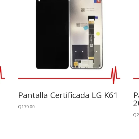
Pantalla Certificada LG K61
P
2
Q
170.00
Q
2