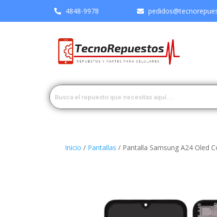
4848-9978
pedidos@tecnorepuest
Inicio
/
Pantallas
/ Pantalla Samsung A24 Oled 