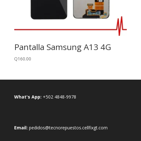
Pantalla Samsung A13 4G
Q
160.00
What's App:
+502 4848-9978
Email:
pedidos@tecnorepuestos.cellfixgt.com