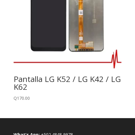
Pantalla LG K52 / LG K42 / LG
K62
Q
170.00
What's App:
+502 4848-9978