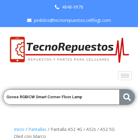
4848-9978
pedidos@tecnorepuestos.cellfixgt.com
Inicio
/
Pantallas
/ Pantalla A52 4G / A52s / A52 5G
Oled con Marco