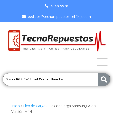
4848-9978
pedidos@tecnorepuestos.cellfixgt.com
Inicio
/
Flex de Carga
/ Flex de Carga Samsung A20s
Versión M14