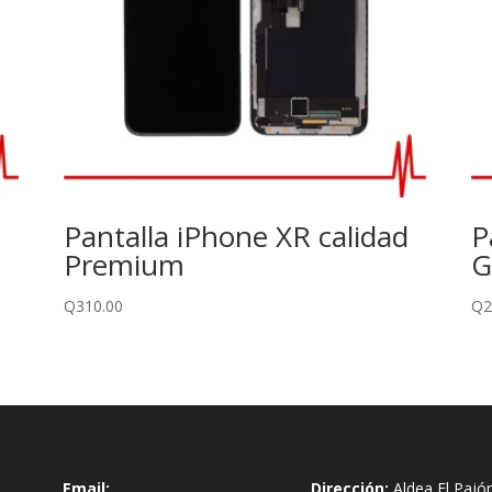
Pantalla iPhone XR calidad
P
Premium
G
Q
310.00
Q
2
Email:
Dirección:
Aldea El Pajó