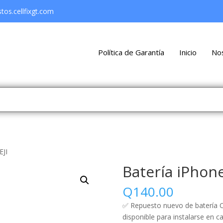
os.cellfixgt.com
Política de Garantía
Inicio
No
EJI
Batería iPhone
Q
140.00
✅ Repuesto nuevo de batería Ce
disponible para instalarse en ca