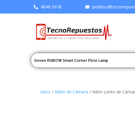
4848-9978
pedidos@tecnorepuest
Inicio
/
Vidrio de Cámara
/ Vidrio Lente de Cáma