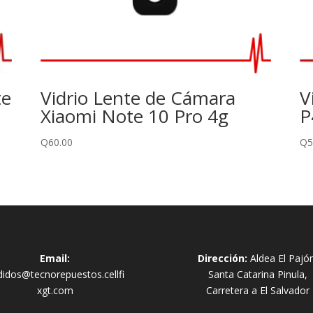
te
Vidrio Lente de Cámara
V
Xiaomi Note 10 Pro 4g
P
Q
60.00
Q
5
Email:
Dirección:
Aldea El Pajó
didos@tecnorepuestos.cellfi
Santa Catarina Pinula,
xgt.com
Carretera a El Salvador