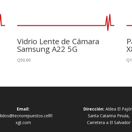
Vidrio Lente de Cámara
P
Samsung A22 5G
X
Q
50.00
Q
1
Email:
Dirección:
Aldea El Pajó
didos@tecnorepuestos.cellfi
Santa Catarina Pinula,
xgt.com
Carretera a El Salvador