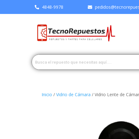
4848-9978
pedidos@tecnorepuest
Inicio
/
Vidrio de Cámara
/ Vidrio Lente de Cáma