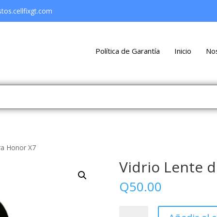
os.cellfixgt.com
Política de Garantía
Inicio
No
ra Honor X7
Vidrio Lente 
Q
50.00