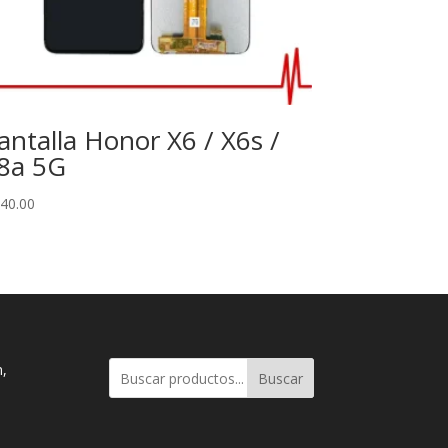
antalla Honor X6 / X6s /
8a 5G
40.00
n,
Buscar