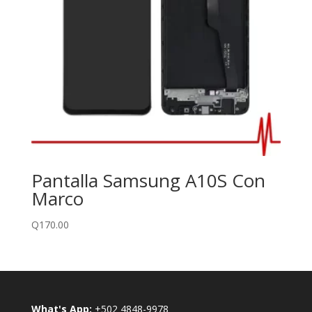
Pantalla Samsung A10S Con
Marco
Q
170.00
What's App:
+502 4848-9978