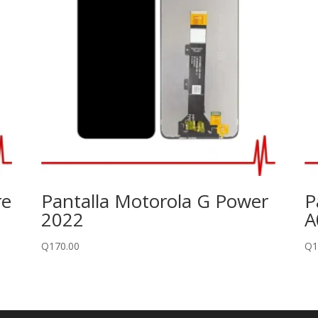
re
Pantalla Motorola G Power
P
2022
A
Q
170.00
Q
1