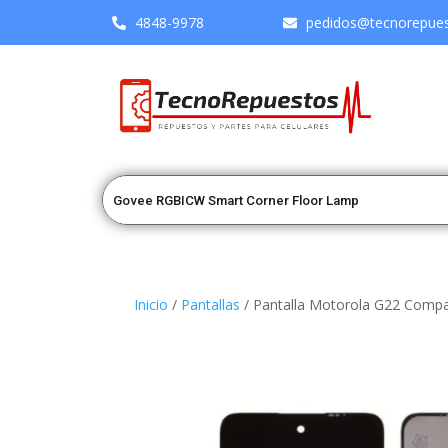
4848-9978
pedidos@tecnorepuest
Inicio
/
Pantallas
/ Pantalla Motorola G22 Compa