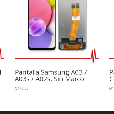
1
Pantalla Samsung A03 /
P
A03s / A02s, Sin Marco
C
Q
140.00
Q
1