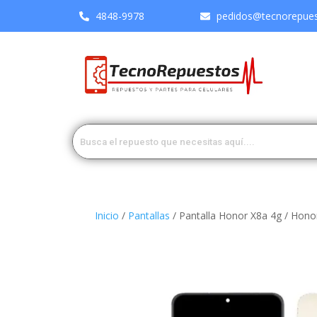
4848-9978
pedidos@tecnorepuest
Inicio
/
Pantallas
/ Pantalla Honor X8a 4g / Honor