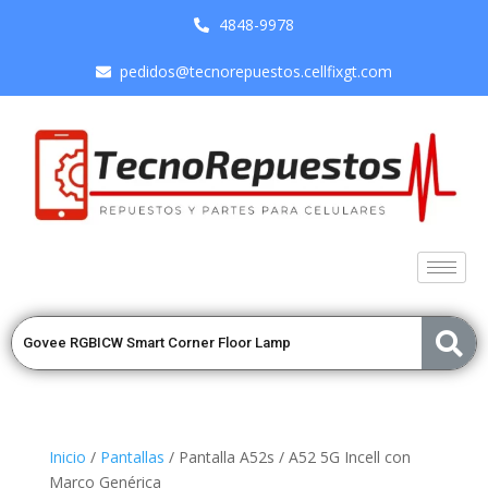
4848-9978
pedidos@tecnorepuestos.cellfixgt.com
Inicio
/
Pantallas
/ Pantalla A52s / A52 5G Incell con
Marco Genérica