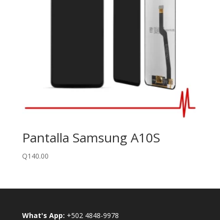
Pantalla Samsung A10S
Q
140.00
What's App:
+502 4848-9978