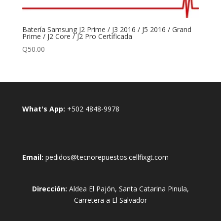
Batería Samsung J2 Prime / J3 2016 / J5 2016 / Grand
Prime / J2 Core / J2 Pro Certificada
Q
50.00
What's App:
+502 4848-9978
Email:
pedidos@tecnorepuestos.cellfixgt.com
Dirección:
Aldea El Pajón, Santa Catarina Pinula,
Carretera a El Salvador