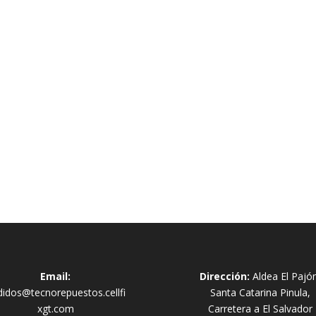
Email:
Dirección:
Aldea El Pajó
didos@tecnorepuestos.cellfi
Santa Catarina Pinula,
xgt.com
Carretera a El Salvador