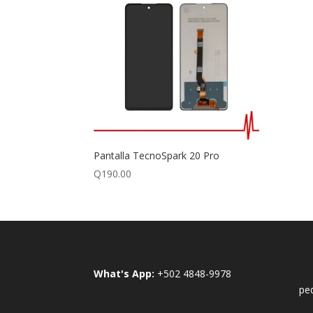
Pantalla TecnoSpark 20 Pro
Q
190.00
What's App:
+502 4848-9978
pe