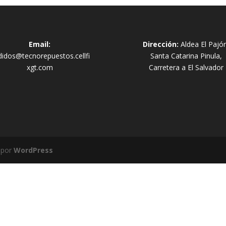
Email:
Dirección:
Aldea El Pajó
didos@tecnorepuestos.cellfi
Santa Catarina Pinula,
xgt.com
Carretera a El Salvador
 por
WordPress