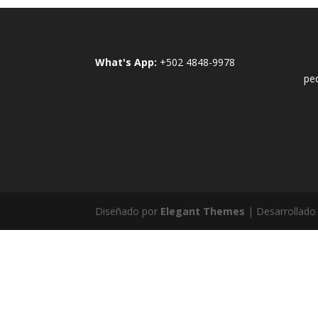
What's App:
+502 4848-9978
pe
Diseñado por
Elegant Themes
| Desarrollado